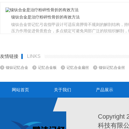
镍钛合金是治疗粉碎性骨折的有效方法
镍钛合金管记忆弓齿指甲设计可适应肩胛骨不规则的解剖结构，持
压力作用促进骨质愈合，多点锁定可避免局部广泛的软组织解剖，
锁定板，螺钉来形成三维固定，有效恢复肩胛骨解剖，用于治疗粉
骨折有效的方法。
友情链接
LINKS
镍钛记忆合金
记忆合金板
记忆合金扁丝
镍钛记忆合金丝
网站首页
关于我们
产品展示
Copyrigh
科技有限公司Al