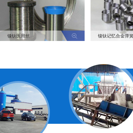
镍钛医用丝
镍钛记忆合金弹