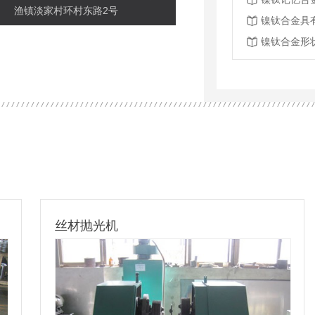
渔镇淡家村环村东路2号
镍钛合金具
镍钛合金形
丝材抛光机
轧