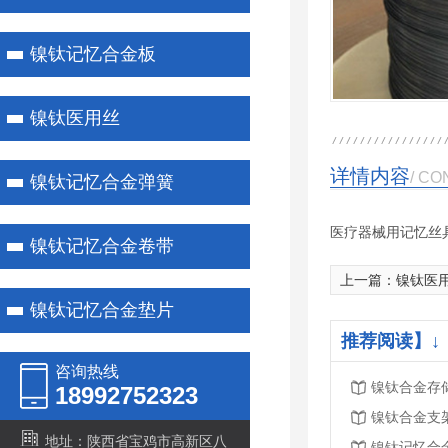
镍钛记忆合金板
镍钛医用丝
详情内容
/ CO
镍钛记忆合金弹簧
医疗器械用记忆丝
镍钛记忆合金卷带
上一篇：
镍钛医
镍钛记忆合金垫片
推荐阅读】↓
咨询热线
镍钛合金存
18992752323
镍钛合金支
地址：陕西省宝鸡市高新区八
镍钛记忆合