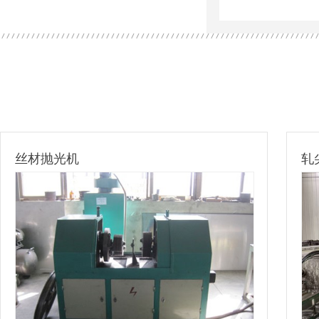
丝材抛光机
轧